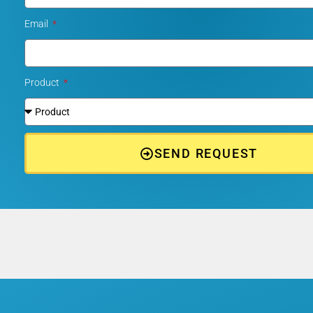
Email
Product
SEND REQUEST