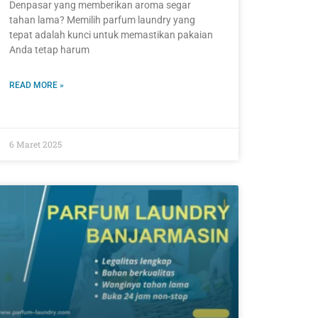
Denpasar yang memberikan aroma segar
tahan lama? Memilih parfum laundry yang
tepat adalah kunci untuk memastikan pakaian
Anda tetap harum
READ MORE »
6 Maret 2025