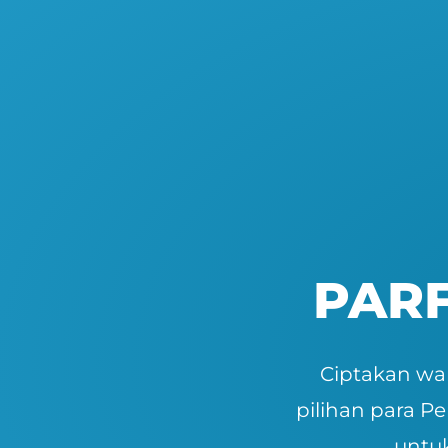
PAR
Ciptakan wa
pilihan para P
untu